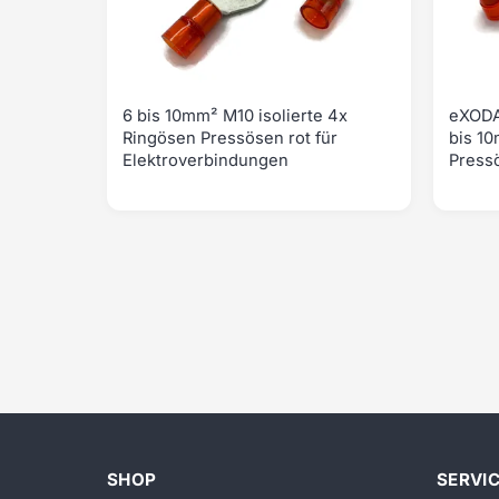
6 bis 10mm² M10 isolierte 4x
eXODA
Ringösen Pressösen rot für
bis 10
Elektroverbindungen
Press
SHOP
SERVI