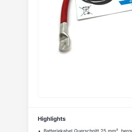
Highlights
Batteriekabel Querschnitt 25 mm², herge