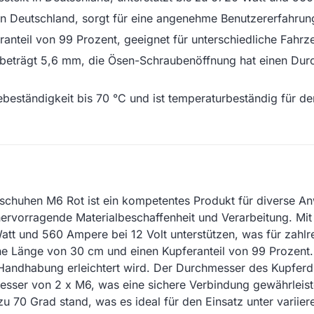
et in Deutschland, sorgt für eine angenehme Benutzererfahr
anteil von 99 Prozent, geeignet für unterschiedliche Fahrz
beträgt 5,6 mm, die Ösen-Schraubenöffnung hat einen Dur
beständigkeit bis 70 °C und ist temperaturbeständig für d
schuhen M6 Rot ist ein kompetentes Produkt für diverse 
e hervorragende Materialbeschaffenheit und Verarbeitung. M
tt und 560 Ampere bei 12 Volt unterstützen, was für zahlr
ne Länge von 30 cm und einen Kupferanteil von 99 Prozent.
ie Handhabung erleichtert wird. Der Durchmesser des Kupfer
sser von 2 x M6, was eine sichere Verbindung gewährleist
zu 70 Grad stand, was es ideal für den Einsatz unter varii