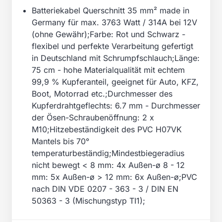
Batteriekabel Querschnitt 35 mm² made in
Germany für max. 3763 Watt / 314A bei 12V
(ohne Gewähr);Farbe: Rot und Schwarz -
flexibel und perfekte Verarbeitung gefertigt
in Deutschland mit Schrumpfschlauch;Länge:
75 cm - hohe Materialqualität mit echtem
99,9 % Kupferanteil, geeignet für Auto, KFZ,
Boot, Motorrad etc.;Durchmesser des
Kupferdrahtgeflechts: 6.7 mm - Durchmesser
der Ösen-Schraubenöffnung: 2 x
M10;Hitzebeständigkeit des PVC H07VK
Mantels bis 70°
temperaturbeständig;Mindestbiegeradius
nicht bewegt < 8 mm: 4x Außen-ø 8 - 12
mm: 5x Außen-ø > 12 mm: 6x Außen-ø;PVC
nach DIN VDE 0207 - 363 - 3 / DIN EN
50363 - 3 (Mischungstyp TI1);