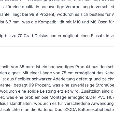
d ist für eine qualitativ hochwertige Verarbeitung in versc
anteil liegt bei 99,9 Prozent, wodurch es sich bestens für 
st 6,7 mm, was die Kompatibilität mit M10 und M8 Ösen fü
ig bis zu 70 Grad Celsius und ermöglicht einen Einsatz in
nitt von 35 mm² ist ein hochwertiges Produkt aus deutscher
erien eignet. Mit einer Länge von 75 cm ermöglicht das Ka
ist aus flexibler schwarzer Aderleitung gefertigt und zeich
eranteil beträgt 99 Prozent, was eine zuverlässige Stromü
wodurch eine solide Leistung erzielt wird. Zusätzlich sind
t, was eine problemlose Montage ermöglicht.Der PVC H07V
sius standhalten, wodurch es für verschiedene Anwendungen
selrichtern an die Batterie. Das eXODA Batteriekabel biete