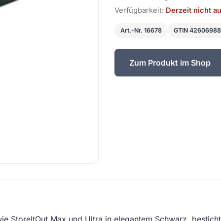
Verfügbarkeit:
Derzeit nicht a
Art.-Nr. 16678
GTIN 4260698
Zum Produkt im Shop
ie StoreItOut Max und Ultra in elegantem Schwarz, bestic