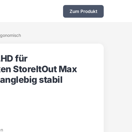
Zum Produkt
ergonomisch
HD für
en StoreItOut Max
anglebig stabil
en