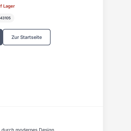
uf Lager
843105
Zur Startseite
ht durch modernes Design.