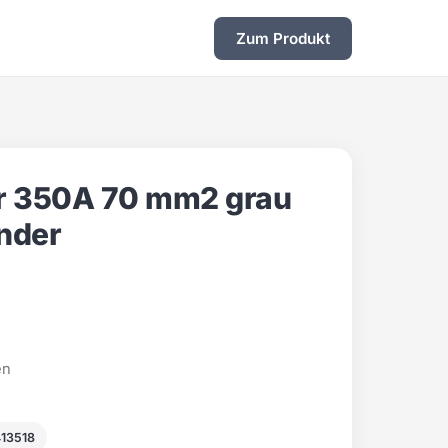
Zum Produkt
er 350A 70 mm2 grau
nder
en
13518