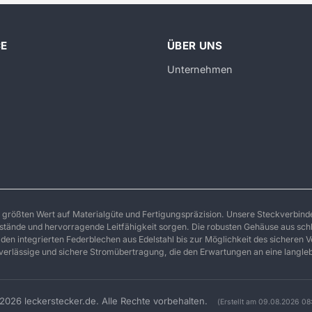
CE
ÜBER UNS
Unternehmen
 größten Wert auf Materialgüte und Fertigungspräzision. Unsere Steckverbind
stände und hervorragende Leitfähigkeit sorgen. Die robusten Gehäuse aus sch
den integrierten Federblechen aus Edelstahl bis zur Möglichkeit des sicheren 
uverlässige und sichere Stromübertragung, die den Erwartungen an eine langleb
2026 leckerstecker.de. Alle Rechte vorbehalten.
(Erstellt am 09.08.2026 08