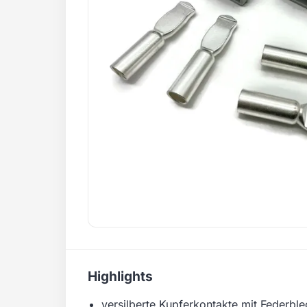
Highlights
versilberte Kupferkontakte mit Federb